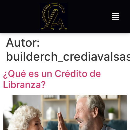
Autor:
builderch_crediavals
¿Qué es un Crédito de
Libranza?